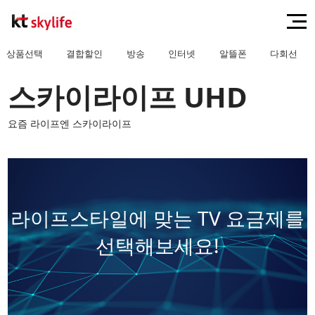
상품선택
결합할인
방송
인터넷
알뜰폰
다회선
스카이라이프 UHD
요즘 라이프엔 스카이라이프
라이프스타일에 맞는
TV 요금제
를
선택해보세요!